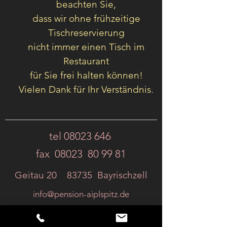
beachten Sie,
dass wir ohne frühzeitige
Tischreservierung
nicht immer einen Tisch im
Restaurant
für Sie frei halten können!
Vielen Dank für Ihr Verständnis.
tel
08023 646
fax 08023 80 99 81
Geitau 20 83735 Bayrischzell
info@pension-aiplspitz.de
Beachten Sie bei der Reservierung per