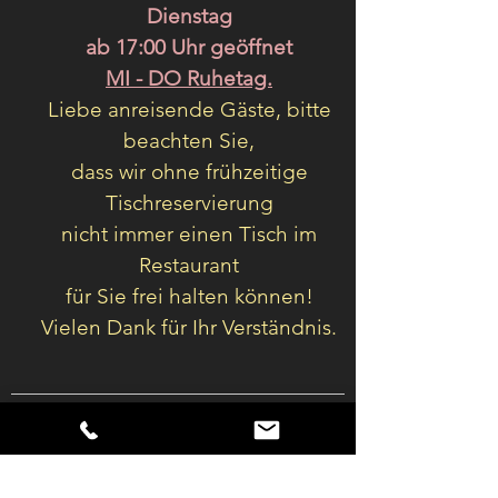
Dienstag
ab 17:00 Uhr geöffnet
MI - DO Ruhetag.
Liebe anreisende Gäste, bitte
beachten Sie,
dass wir ohne frühzeitige
Tischreservierung
nicht immer einen Tisch im
Restaurant
für Sie frei halten können!
Vielen Dank für Ihr Verständnis.
tel
08023 646
fax 08023 80 99 81