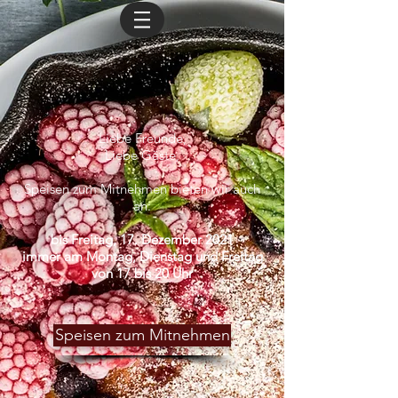
Liebe Freunde,
Liebe Gäste,
Speisen zum Mitnehmen bieten wir auch
an:
bis Freitag, 17. Dezember 2021
immer am Montag, Dienstag und Freitag
von 17 bis 20 Uhr
Speisen zum Mitnehmen